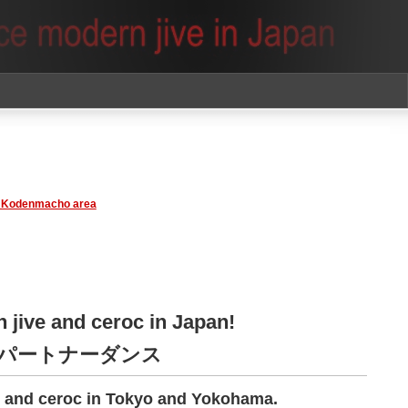
 Kodenmacho area
n jive and ceroc in Japan!
y パートナーダンス
ve and ceroc in Tokyo and Yokohama.