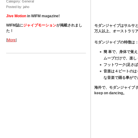
Category: General
Posted by: jaho
Jive Motion
in WIFM magazine!
WIFM誌に
ジャイブモーション
が掲載されまし
モダンジャイブはサルサ
た！
万人以上、オーストラリ
[
More
]
モダンジャイブの特徴は
簡 単で、身体で覚え
ムーブだけで、楽し
フットワーク(足さ
音楽は４ビートのは
な音楽で踊る事がで
海外で、モダンジャイブ (Mod
keep on dancing。