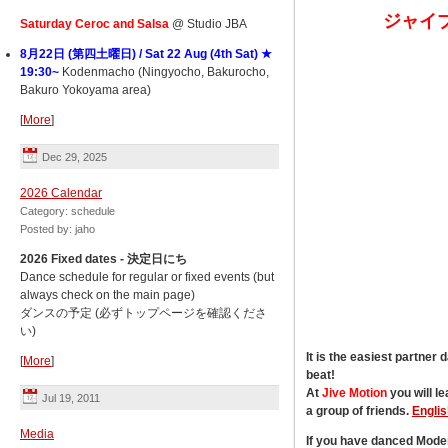
ジャイ
Saturday Ceroc and Salsa
@
Studio JBA
8月22日 (第四土曜日) / Sat 22 Aug (4th Sat) ★
19:30~
Kodenmacho (Ningyocho, Bakurocho,
Bakuro Yokoyama area)
[
More
]
Dec 29, 2025
2026 Calendar
Category: schedule
Posted by: jaho
2026 Fixed dates - 決定日にち
Dance schedule for regular or fixed events (but
always check on the main page)
ダンスの予定 (必ずトップページを確認くださ
い)
It is the easiest partner
[
More
]
beat!
At
Jive Motion
you will l
Jul 19, 2011
a group of friends.
Engli
Media
If you have danced Moder