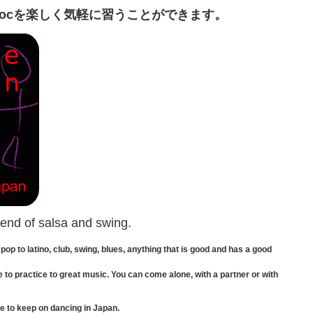
やCerocを楽しく気軽に習うことができます。
lend of salsa and swing.
 pop to latino, club, swing, blues, anything that is good and has a good
 to practice to great music. You can come alone, with a partner or with
ce to keep on dancing in Japan.