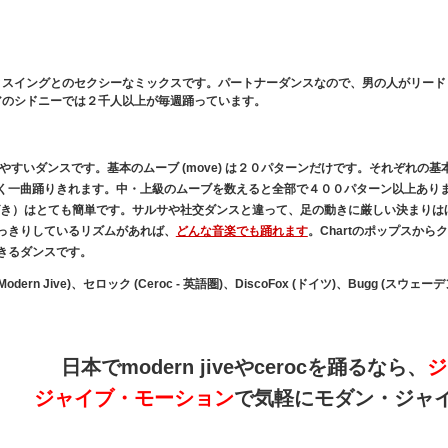
とスイングとのセクシーなミックスです。パートナーダンスなので、男の人がリード
アのシドニーでは２千人以上が毎週踊っています。
：
やすいダンスです。基本のムーブ (move) は２０パターンだけです。それぞれの基本
く一曲踊りきれます。中・上級のムーブを数えると全部で４００パターン以上あり
ばき）はとても簡単です。サルサや社交ダンスと違って、足の動きに厳しい決まりは
っきりしているリズムがあれば、
どんな音楽でも踊れます
。Chartのポップスか
きるダンスです。
ern Jive)、セロック (Ceroc - 英語圏)、DiscoFox (ドイツ)、Bugg (ス
日本でmodern jiveやcerocを踊るなら、
ジ
ジャイブ・モーション
で気軽にモダン・ジャ