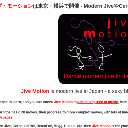
ブ・モーション
は東京・横浜で開催 - Modern Jive
Jive Motion
is modern jive in Japan - a sexy b
 dance to learn, and you can dance
Jive Motion
to
almost any kind of music
, from
earn the basic 20 moves, then progress to more complex moves, with lots of time
sh pages
.
n Jive, Ceroc, LeRoc, DiscoFox, Bugg, Hussle, etc. then
Jive Motion
is the pla