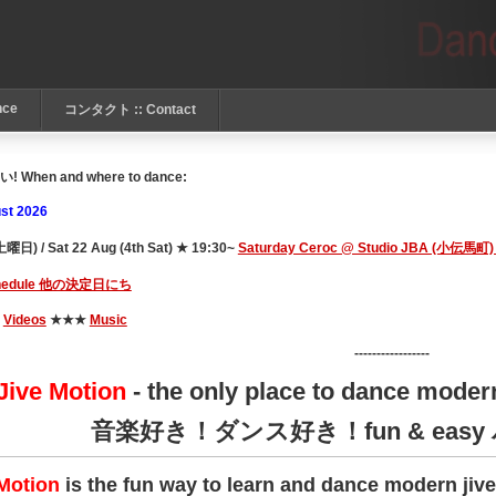
nce
コンタクト :: Contact
When and where to dance:
st 2026
) / Sat 22 Aug (4th Sat) ★ 19:30~
Saturday Ceroc @ Studio JBA (小伝馬町)
schedule 他の決定日にち
★
Videos
★★★
Music
-----------------
Jive Motion
- the only place to dance moder
音楽好き！ダンス好き！fun & eas
 Motion
is the fun way to learn and dance modern ji