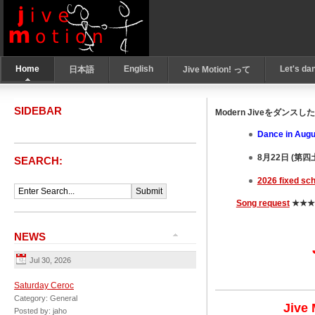
Home
English
Let's da
日本語
Jive Motion! って
SIDEBAR
Modern Jiveをダンスしたい! 
Dance in Augu
8月22日 (第四土曜日
SEARCH:
2026 fixed 
Song request
★★
NEWS
Jul 30, 2026
Saturday Ceroc
Category: General
Jive
Posted by: jaho